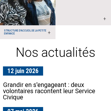
+
STRUCTURE D'ACCUEIL DE LA PETITE
+
ENFANCE
Nos actualités
12 juin 2026
17 avril 2026
Grandir en s'engageant : deux
L'IF COS s'ouvre à l'externe
volontaires racontent leur Service
Civique
01 avril 2026