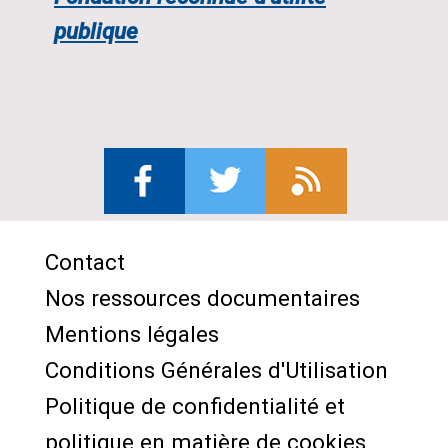
publique
Contact
Menu
Nos ressources documentaires
Pied
Mentions légales
de
Conditions Générales d'Utilisation
page
Politique de confidentialité et
politique en matière de cookies