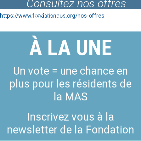
Consultez nos offres
Le Fablab du COS
d'emploi
CRPF
https://www.fondationcos.org/nos-offres
À LA UNE
Un vote = une chance en
plus pour les résidents de
la MAS
Inscrivez vous à la
newsletter de la Fondation