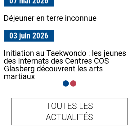
07 mai 2026
Création d'un accueil de jour à la MAS
Déjeuner en terre inconnue
01 avril 2026
03 juin 2026
Projet Aquarius : 2 partenaires en
soutien
Initiation au Taekwondo : les jeunes
des internats des Centres COS
Glasberg découvrent les arts
martiaux
TOUTES LES
ACTUALITÉS