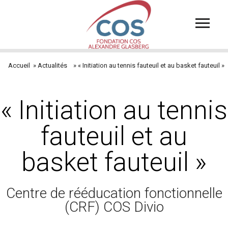
Aller
au
contenu
principal
Accueil
Actualités
« Initiation au tennis fauteuil et au basket fauteuil »
Fil
d'Ariane
« Initiation au tennis
fauteuil et au
basket fauteuil »
Centre de rééducation fonctionnelle
(CRF) COS Divio