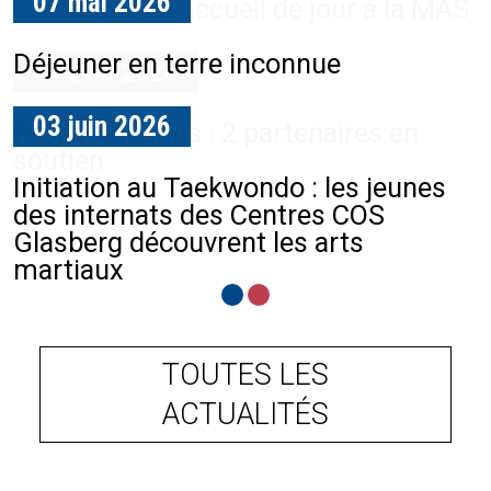
07 mai 2026
Création d'un accueil de jour à la MAS
Déjeuner en terre inconnue
01 avril 2026
03 juin 2026
Projet Aquarius : 2 partenaires en
soutien
Initiation au Taekwondo : les jeunes
des internats des Centres COS
Glasberg découvrent les arts
martiaux
TOUTES LES
ACTUALITÉS