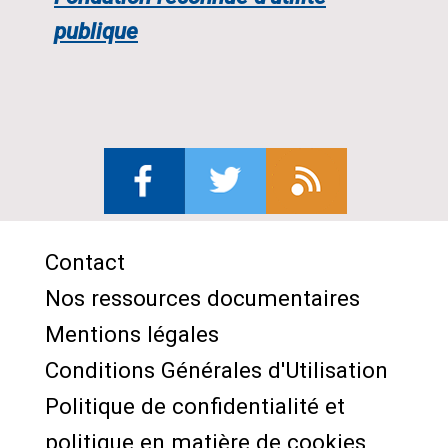
publique
Contact
Menu
Nos ressources documentaires
Pied
Mentions légales
de
Conditions Générales d'Utilisation
page
Politique de confidentialité et
politique en matière de cookies