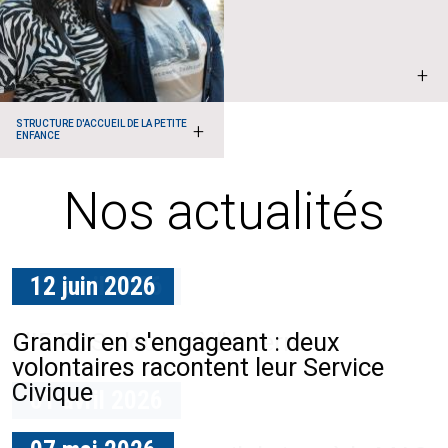
+
STRUCTURE D'ACCUEIL DE LA PETITE
+
ENFANCE
Nos actualités
12 juin 2026
17 avril 2026
Grandir en s'engageant : deux
L'IF COS s'ouvre à l'externe
volontaires racontent leur Service
Civique
01 avril 2026