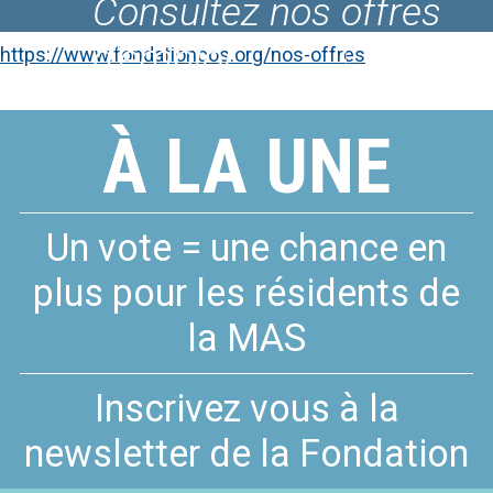
Consultez nos offres
Le Fablab du COS
d'emploi
CRPF
https://www.fondationcos.org/nos-offres
À LA UNE
Un vote = une chance en
plus pour les résidents de
la MAS
Inscrivez vous à la
newsletter de la Fondation