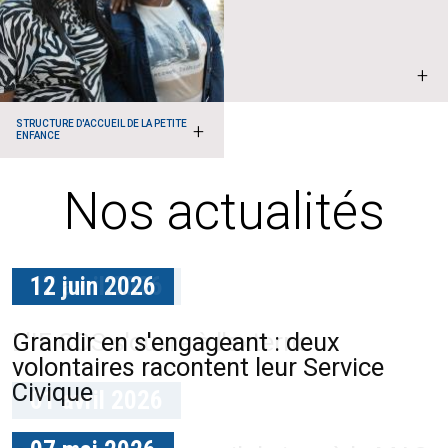
+
STRUCTURE D'ACCUEIL DE LA PETITE
+
ENFANCE
Nos actualités
12 juin 2026
17 avril 2026
Grandir en s'engageant : deux
L'IF COS s'ouvre à l'externe
volontaires racontent leur Service
Civique
01 avril 2026