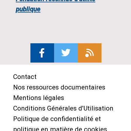
publique
Contact
Menu
Nos ressources documentaires
Pied
Mentions légales
de
Conditions Générales d'Utilisation
page
Politique de confidentialité et
politique en matière de cookies