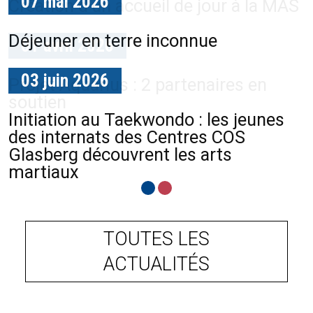
07 mai 2026
Création d'un accueil de jour à la MAS
Déjeuner en terre inconnue
01 avril 2026
03 juin 2026
Projet Aquarius : 2 partenaires en
soutien
Initiation au Taekwondo : les jeunes
des internats des Centres COS
Glasberg découvrent les arts
martiaux
TOUTES LES
ACTUALITÉS