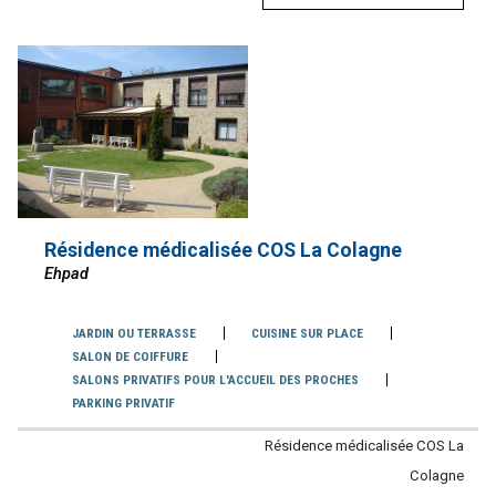
Résidence médicalisée COS La Colagne
Ehpad
Services
JARDIN OU TERRASSE
CUISINE SUR PLACE
SALON DE COIFFURE
SALONS PRIVATIFS POUR L'ACCUEIL DES PROCHES
PARKING PRIVATIF
Contacter
Résidence médicalisée COS La
l'établissement
Colagne