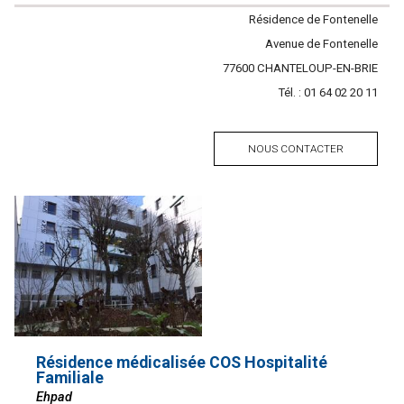
Contacter
Résidence de Fontenelle
l'établissement
Adresse
Avenue de Fontenelle
Code
77600
Ville
CHANTELOUP-EN-BRIE
postal
Tél. :
Tél.
01 64 02 20 11
NOUS CONTACTER
Résidence médicalisée COS Hospitalité
Familiale
Ehpad