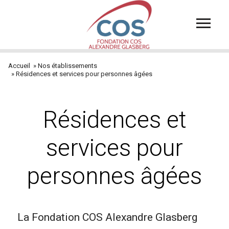
Aller
au
contenu
principal
Accueil
Nos établissements
Fil
Résidences et services pour personnes âgées
d'Ariane
Résidences et
services pour
personnes âgées
La Fondation COS Alexandre Glasberg