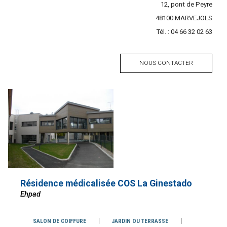
Adresse
12, pont de Peyre
Code
48100
Ville
MARVEJOLS
postal
Tél. :
Tél.
04 66 32 02 63
NOUS CONTACTER
Résidence médicalisée COS La Ginestado
Ehpad
Services
SALON DE COIFFURE
JARDIN OU TERRASSE