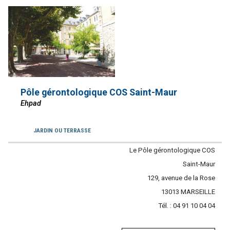
Pôle gérontologique COS Saint-Maur
Ehpad
Services
JARDIN OU TERRASSE
Contacter
Le Pôle gérontologique COS
l'établissement
Saint-Maur
Adresse
129, avenue de la Rose
Code
13013
Ville
MARSEILLE
Tél. :
postal
Tél.
04 91 10 04 04