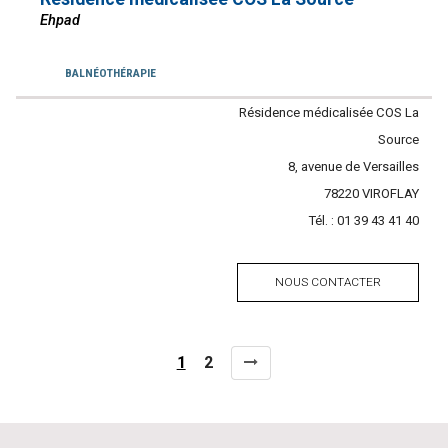
Ehpad
Services
BALNÉOTHÉRAPIE
Contacter
Résidence médicalisée COS La
l'établissement
Source
Adresse
8, avenue de Versailles
Code
78220
Ville
VIROFLAY
Tél. :
postal
Tél.
01 39 43 41 40
NOUS CONTACTER
Page
Page
1
2
Pagination
actuelle