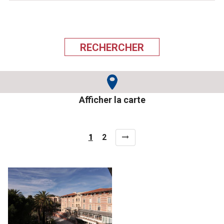
Afficher la carte
Page
Page
1
2
Pagination
actuelle