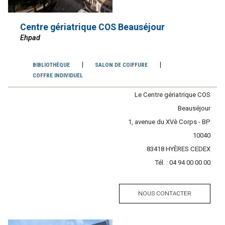
Centre gériatrique COS Beauséjour
Ehpad
Services
BIBLIOTHÈQUE
SALON DE COIFFURE
COFFRE INDIVIDUEL
Contacter
Le Centre gériatrique COS
l'établissement
Beauséjour
Adresse
1, avenue du XVè Corps - BP
10040
Code
83418
Ville
HYÈRES CEDEX
postal
Tél. :
Tél.
04 94 00 00 00
NOUS CONTACTER