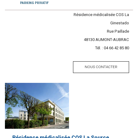
PARKING PRIVATIF
Contacter
Résidence médicalisée COS La
l'établissement
Ginestado
Adresse
Rue Paillade
Code
48130
Ville
AUMONT-AUBRAC
postal
Tél. :
Tél.
04 66 42 85 80
NOUS CONTACTER
Résidence médicalisée COS La Source