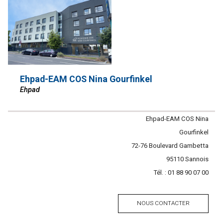
Ehpad-EAM COS Nina Gourfinkel
Ehpad
Contacter
Ehpad-EAM COS Nina
l'établissement
Gourfinkel
Adresse
72-76 Boulevard Gambetta
Code
95110
Ville
Sannois
Tél. :
postal
Tél.
01 88 90 07 00
NOUS CONTACTER