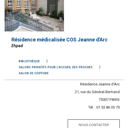
Résidence médicalisée COS Jeanne d'Arc
Ehpad
Services
BIBLIOTHÈQUE
SALONS PRIVATIFS POUR L'ACCUEIL DES PROCHES
SALON DE COIFFURE
Contacter
Résidence Jeanne d'Arc
l'établissement
Adresse
21, rue du Général-Bertrand
Code
75007
Ville
PARIS
Tél. :
Tél.
01 53 86 05 70
postal
NOUS CONTACTER