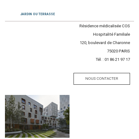
Services
JARDIN OU TERRASSE
Contacter
Résidence médicalisée COS
l'établissement
Hospitalité Familiale
Adresse
120, boulevard de Charonne
Code
75020
Ville
PARIS
Tél. :
Tél.
01 86 21 97 17
postal
NOUS CONTACTER