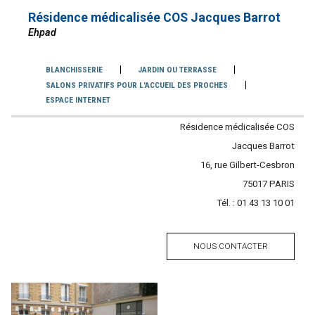
Résidence médicalisée COS Jacques Barrot
Ehpad
Services
BLANCHISSERIE
JARDIN OU TERRASSE
SALONS PRIVATIFS POUR L'ACCUEIL DES PROCHES
ESPACE INTERNET
Contacter
Résidence médicalisée COS
l'établissement
Jacques Barrot
Adresse
16, rue Gilbert-Cesbron
Code
75017
Ville
PARIS
Tél. :
Tél.
01 43 13 10 01
postal
NOUS CONTACTER