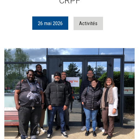
CRPF
26
mai
2026
Activités