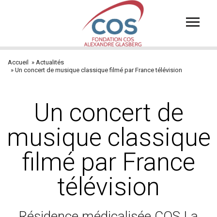
Aller
au
contenu
principal
Accueil
Actualités
Fil
Un concert de musique classique filmé par France télévision
d'Ariane
Un concert de
musique classique
filmé par France
télévision
Résidence médicalisée COS La