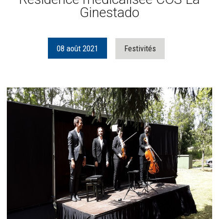
Ginestado
08
août
2021
Festivités