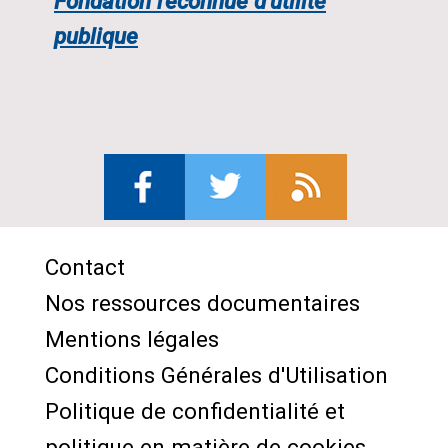
Fondation reconnue d'utilité
publique
Contact
Menu
Nos ressources documentaires
Pied
Mentions légales
de
Conditions Générales d'Utilisation
page
Politique de confidentialité et
politique en matière de cookies