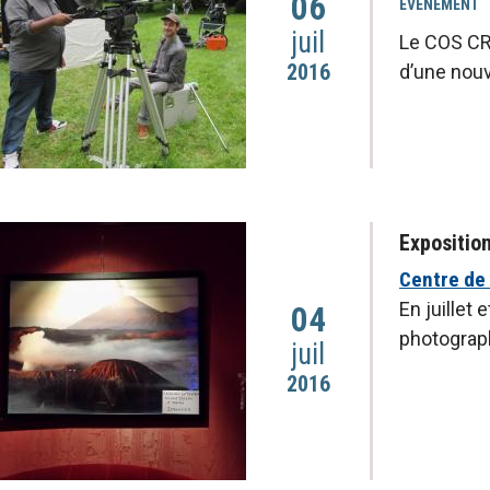
06
EVÉNEMENT
juil
Le COS CRP
2016
d’une nouv
Expositio
Centre de 
En juillet
04
photograp
juil
2016