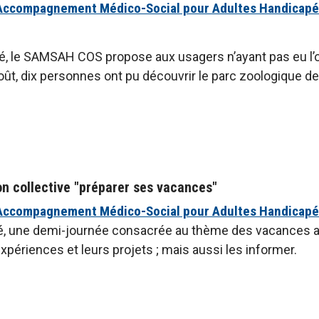
'Accompagnement Médico-Social pour Adultes Handicap
, le SAMSAH COS propose aux usagers n’ayant pas eu l’occ
août, dix personnes ont pu découvrir le parc zoologique d
on collective "préparer ses vacances"
'Accompagnement Médico-Social pour Adultes Handicap
été, une demi-journée consacrée au thème des vacances 
expériences et leurs projets ; mais aussi les informer.