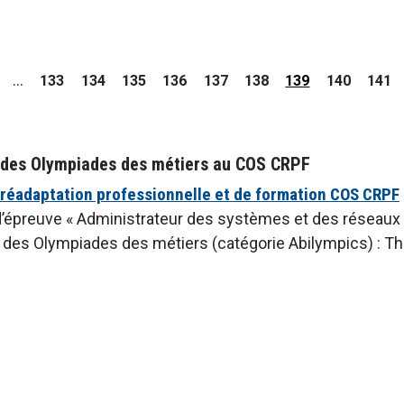
…
Page
Page
Page
Page
Page
Page
Page
Page
Page
133
134
135
136
137
138
139
140
141
actuelle
 des Olympiades des métiers au COS CRPF
 réadaptation professionnelle et de formation COS CRPF
’épreuve « Administrateur des systèmes et des réseaux in
 des Olympiades des métiers (catégorie Abilympics) : Thi