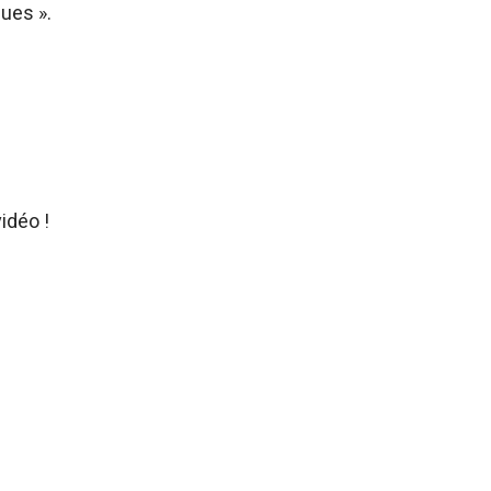
ues ».
vidéo !