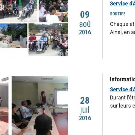
Service d
09
SORTIES
aoû
Chaque été
2016
Ainsi, en 
Informati
Service d
Durant l’
28
sur leurs 
juil
2016