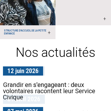
+
STRUCTURE D'ACCUEIL DE LA PETITE
+
ENFANCE
Nos actualités
12 juin 2026
17 avril 2026
Grandir en s'engageant : deux
L'IF COS s'ouvre à l'externe
volontaires racontent leur Service
Civique
01 avril 2026