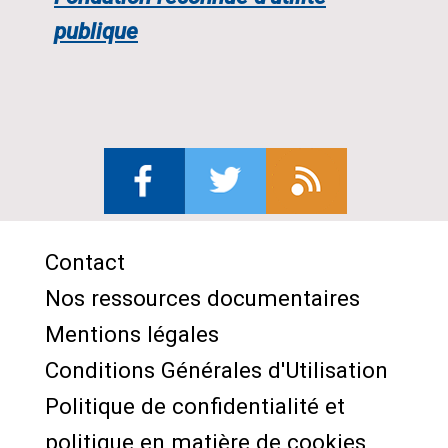
publique
Contact
Menu
Nos ressources documentaires
Pied
Mentions légales
de
Conditions Générales d'Utilisation
page
Politique de confidentialité et
politique en matière de cookies