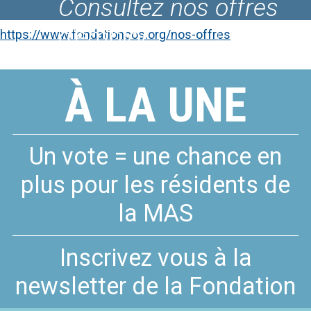
Consultez nos offres
Le Fablab du COS
d'emploi
CRPF
https://www.fondationcos.org/nos-offres
À LA UNE
Un vote = une chance en
plus pour les résidents de
la MAS
Inscrivez vous à la
newsletter de la Fondation