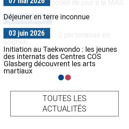
07 mai 2026
Création d'un accueil de jour à la MAS
Déjeuner en terre inconnue
01 avril 2026
03 juin 2026
Projet Aquarius : 2 partenaires en
soutien
Initiation au Taekwondo : les jeunes
des internats des Centres COS
Glasberg découvrent les arts
martiaux
TOUTES LES
ACTUALITÉS